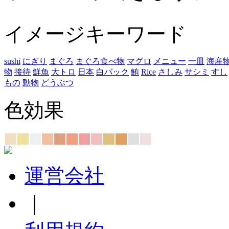
イメージキーワード
sushi
にぎり
まぐろ
まぐろ食べ物
マグロ
メニュー
一皿
海産
物
接待
鮮魚
大トロ
日本
白バック
鮪
Rice
さしみ
サシミ
すし
もの
動物
どうぶつ
色効果
運営会社
｜