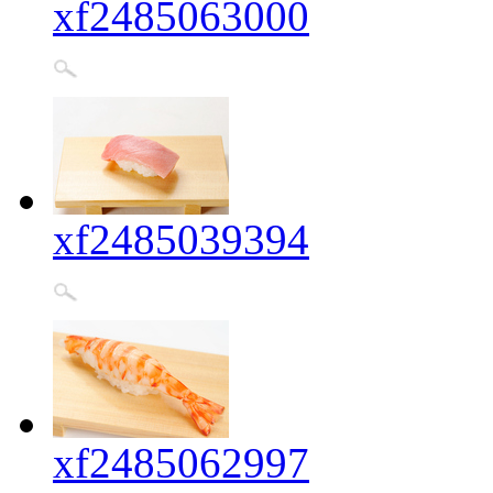
xf2485063000
xf2485039394
xf2485062997