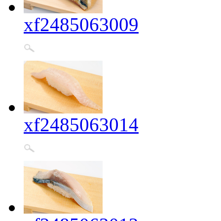
xf2485063009
xf2485063014