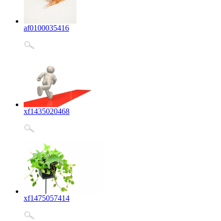
af0100035416
xf1435020468
xf1475057414