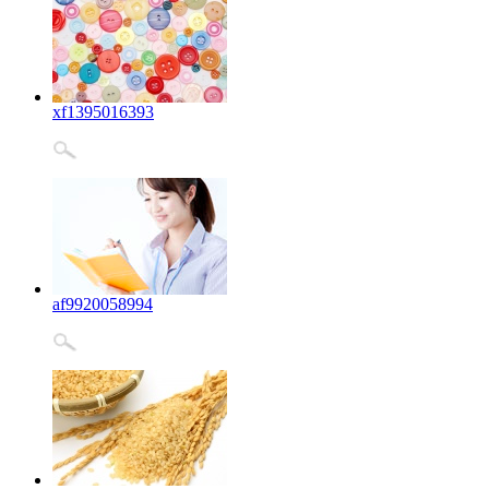
xf1395016393
af9920058994