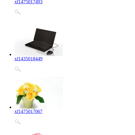
xf1475017493
xf1435018449
xf1475017067