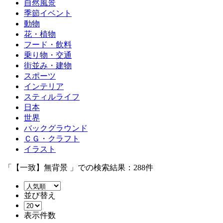
自然風景
季節イベント
動物
花・植物
フード・飲料
乗り物・交通
街並み・建物
スポーツ
インテリア
スティルライフ
日本
世界
バックグラウンド
ＣＧ・クラフト
イラスト
「【一致】無背景 」での検索結果：288件
並び替え
表示件数