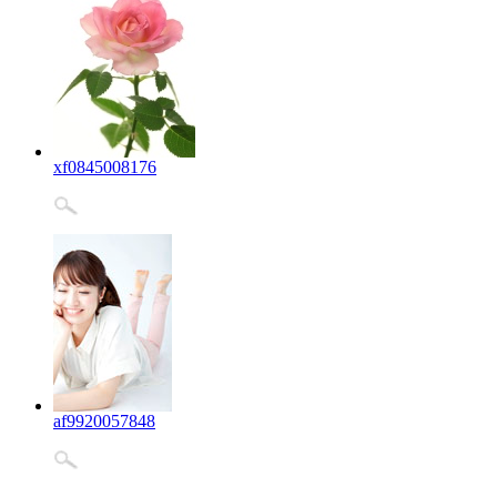
xf0845008176
af9920057848