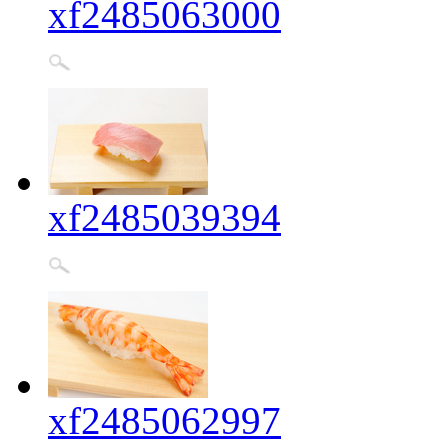
xf2485063000
xf2485039394
xf2485062997