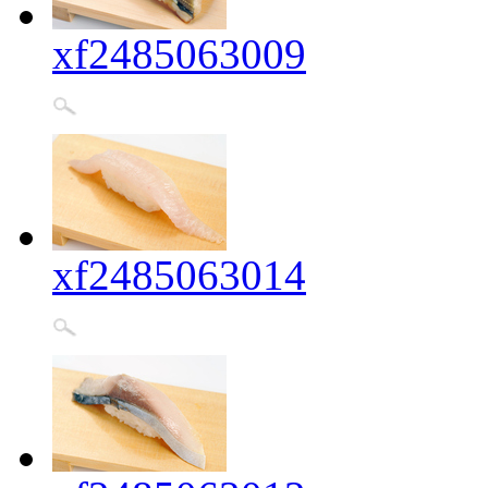
xf2485063009
xf2485063014