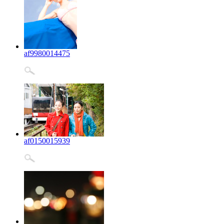
af9980014475
af0150015939