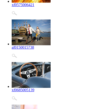
xf0575006421
af0150015738
xf0685005139