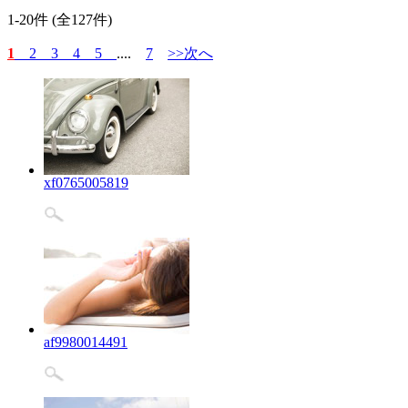
1-20件 (全127件)
1
2
3
4
5
....
7
>>次へ
xf0765005819
af9980014491