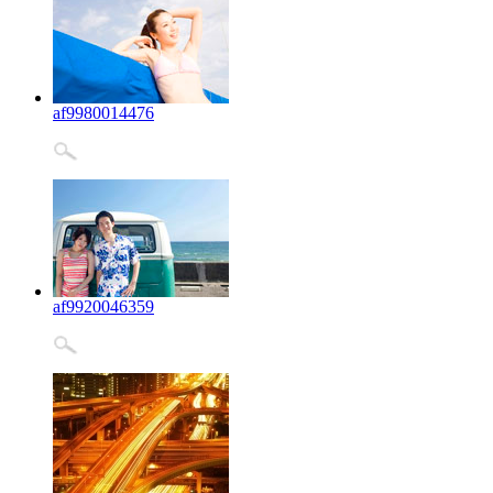
af9980014476
af9920046359