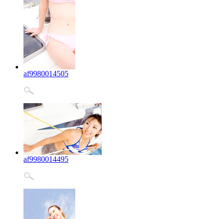
af9980014505
af9980014495