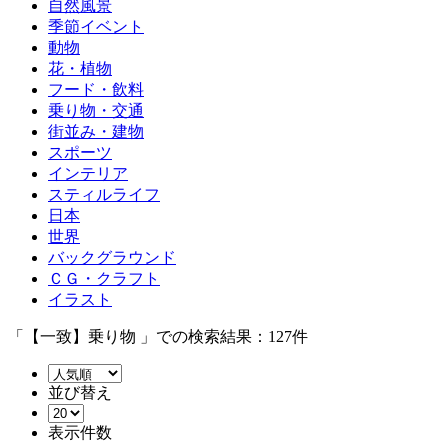
自然風景
季節イベント
動物
花・植物
フード・飲料
乗り物・交通
街並み・建物
スポーツ
インテリア
スティルライフ
日本
世界
バックグラウンド
ＣＧ・クラフト
イラスト
「【一致】乗り物 」での検索結果：127件
並び替え
表示件数