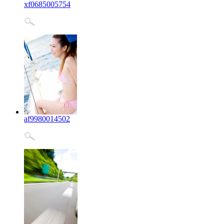
xf0685005754
af9980014502