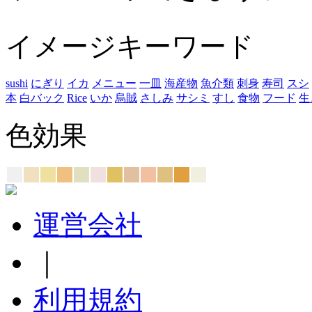
イメージキーワード
sushi
にぎり
イカ
メニュー
一皿
海産物
魚介類
刺身
寿司
スシ
本
白バック
Rice
いか
烏賊
さしみ
サシミ
すし
食物
フード
生
色効果
運営会社
｜
利用規約