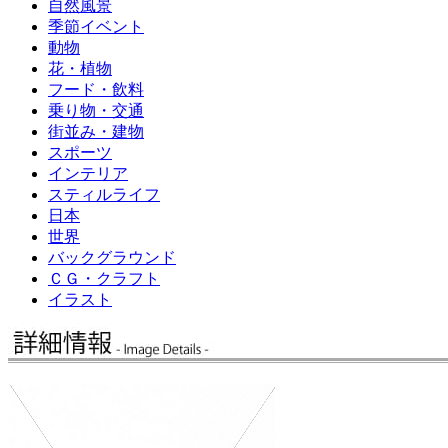
自然風景
季節イベント
動物
花・植物
フード・飲料
乗り物・交通
街並み・建物
スポーツ
インテリア
スティルライフ
日本
世界
バックグラウンド
ＣＧ・クラフト
イラスト