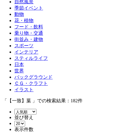
自然風景
季節イベント
動物
花・植物
フード・飲料
乗り物・交通
街並み・建物
スポーツ
インテリア
スティルライフ
日本
世界
バックグラウンド
ＣＧ・クラフト
イラスト
「【一致】葉 」での検索結果：182件
並び替え
表示件数