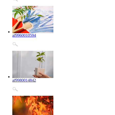
af9960010594
af9980014842