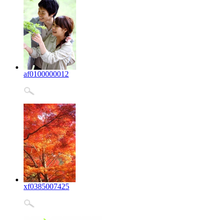
af0100000012
xf0385007425