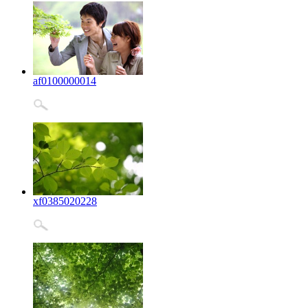
af0100000014
xf0385020228