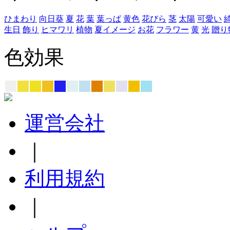
ひまわり
向日葵
夏
花
葉
葉っぱ
黄色
花びら
茎
太陽
可愛い
生日
飾り
ヒマワリ
植物
夏イメージ
お花
フラワー
黄
光
贈り
色効果
運営会社
｜
利用規約
｜