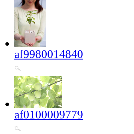
af9980014840
af0100009779