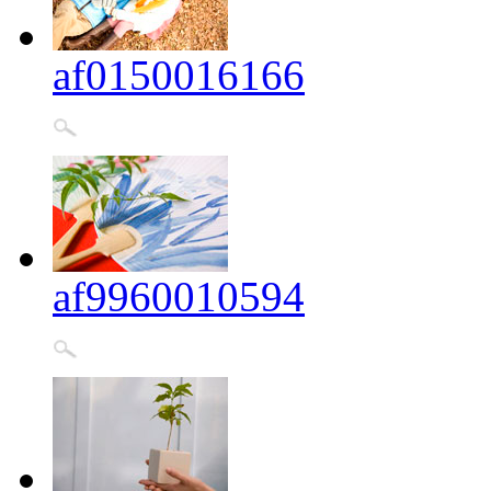
af0150016166
af9960010594