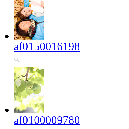
af0150016198
af0100009780