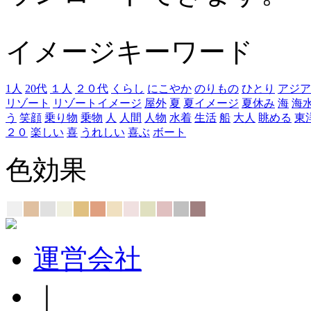
イメージキーワード
1人
20代
１人
２０代
くらし
にこやか
のりもの
ひとり
アジア
リゾート
リゾートイメージ
屋外
夏
夏イメージ
夏休み
海
海
う
笑顔
乗り物
乗物
人
人間
人物
水着
生活
船
大人
眺める
東
２０
楽しい
喜
うれしい
喜ぶ
ボート
色効果
運営会社
｜