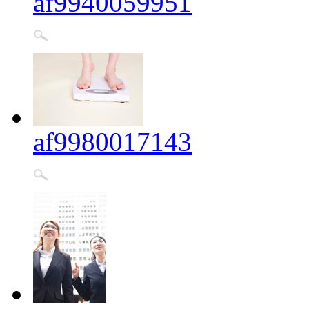
af9940059951
af9980017143