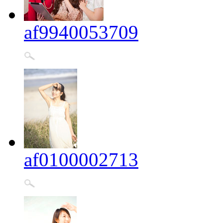
af9940053709
af0100002713