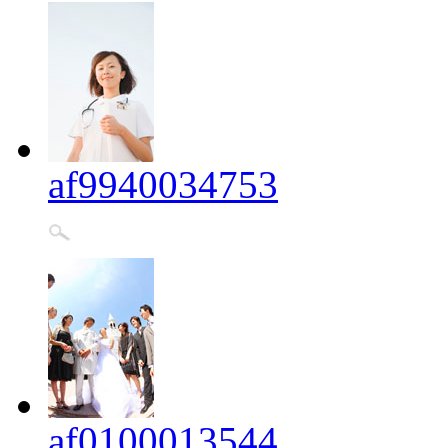
af9940034753
af0100013544