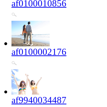
af0100010856
af0100002176
af9940034487