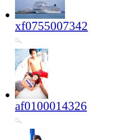
xf0755007342
af0100014326