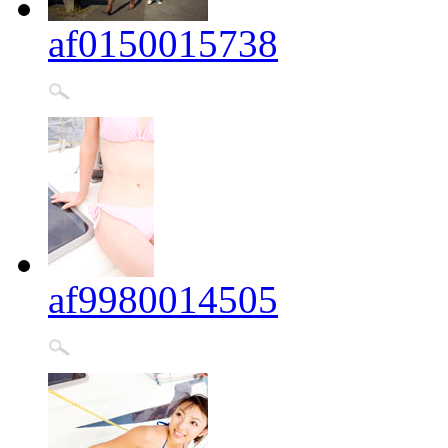
af0150015738
af9980014505