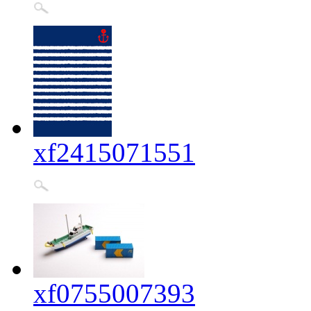
xf2415071551
xf0755007393