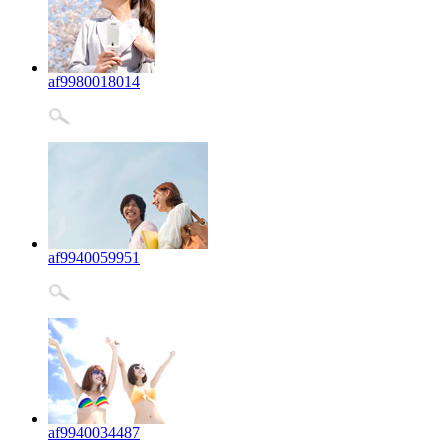
af9980018014
af9940059951
af9940034487