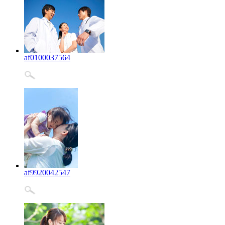
af0100037564
af9920042547