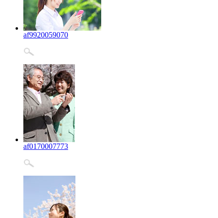
af9920059070
af0170007773