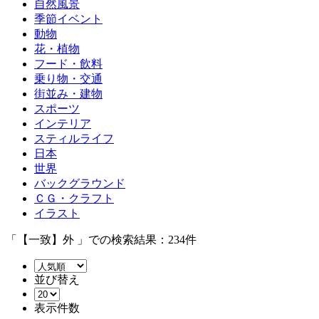
自然風景
季節イベント
動物
花・植物
フード・飲料
乗り物・交通
街並み・建物
スポーツ
インテリア
スティルライフ
日本
世界
バックグラウンド
ＣＧ・クラフト
イラスト
「【一致】外 」での検索結果：234件
並び替え
表示件数