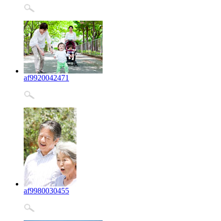
af9920042471
af9980030455