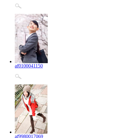
af0100041150
af9980017069