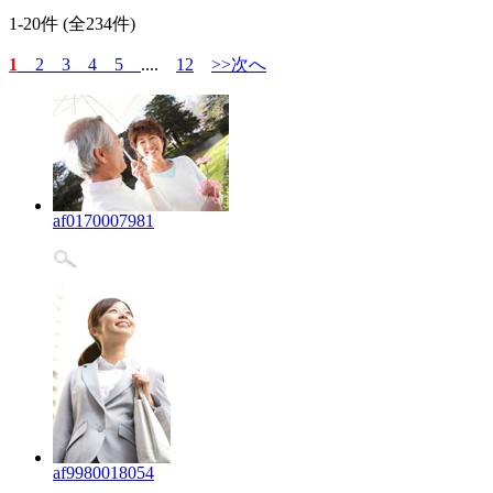
1-20件 (全234件)
1
2
3
4
5
....
12
>>次へ
af0170007981
af9980018054