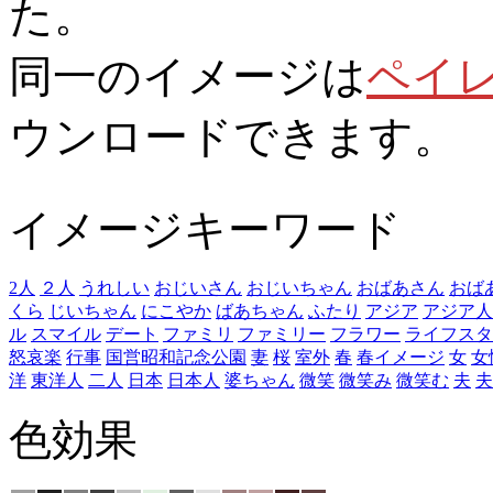
た。
同一のイメージは
ペイ
ウンロードできます。
イメージキーワード
2人
２人
うれしい
おじいさん
おじいちゃん
おばあさん
おば
くら
じいちゃん
にこやか
ばあちゃん
ふたり
アジア
アジア人
ル
スマイル
デート
ファミリ
ファミリー
フラワー
ライフスタ
怒哀楽
行事
国営昭和記念公園
妻
桜
室外
春
春イメージ
女
女
洋
東洋人
二人
日本
日本人
婆ちゃん
微笑
微笑み
微笑む
夫
夫
色効果