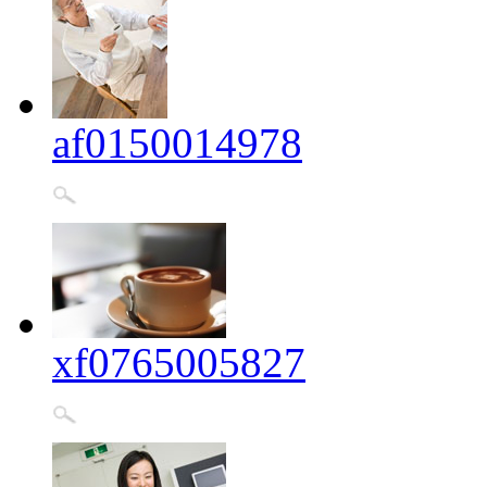
af0150014978
xf0765005827