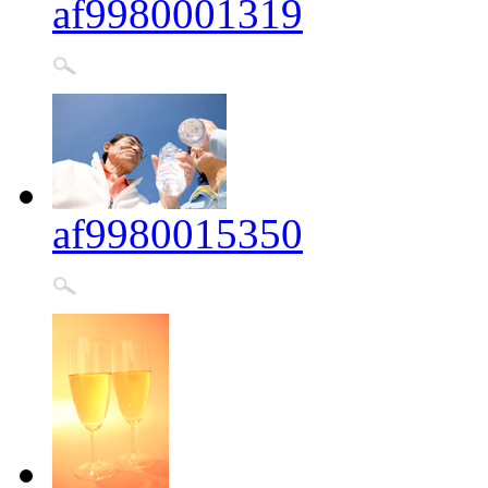
af9980001319
af9980015350