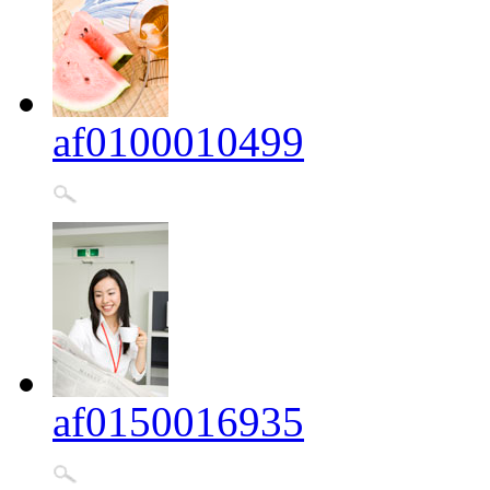
af0100010499
af0150016935