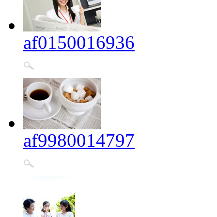
af0150016936
af9980014797