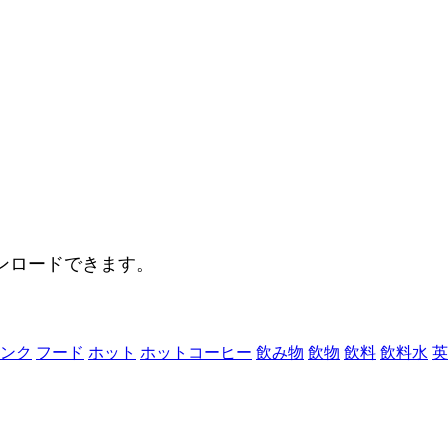
。
ンロードできます。
ンク
フード
ホット
ホットコーヒー
飲み物
飲物
飲料
飲料水
英