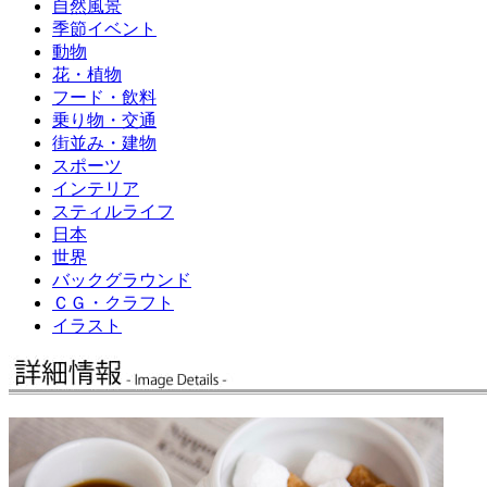
自然風景
季節イベント
動物
花・植物
フード・飲料
乗り物・交通
街並み・建物
スポーツ
インテリア
スティルライフ
日本
世界
バックグラウンド
ＣＧ・クラフト
イラスト