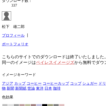
ダウンロード数：
337
松下 雄二郎
プロフィール
┃
ポートフォリオ
こちらのサイトでのダウンロードは終了いたしました
同一のイメージは
ペイレスイメージズ
から無料でダウ
イメージキーワード
アジア
カップ
コーヒー
コーヒーカップ
コップ
シュガー
ドリ
物
新聞
新聞紙
世論
東洋
日本
珈琲
色効果