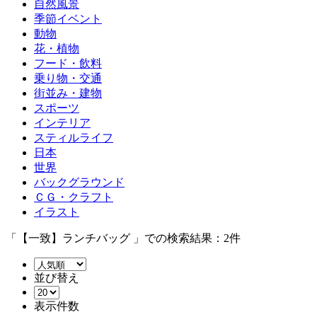
自然風景
季節イベント
動物
花・植物
フード・飲料
乗り物・交通
街並み・建物
スポーツ
インテリア
スティルライフ
日本
世界
バックグラウンド
ＣＧ・クラフト
イラスト
「【一致】ランチバッグ 」での検索結果：2件
並び替え
表示件数