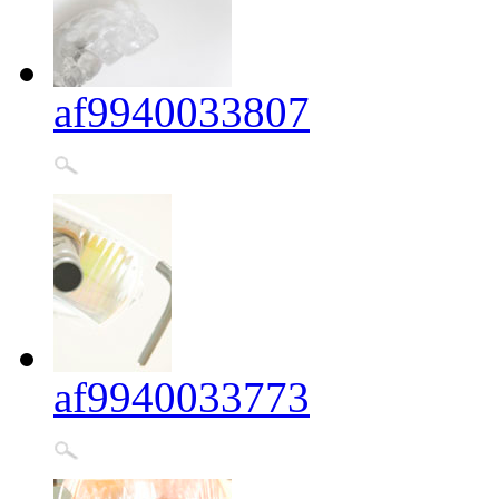
af9940033807
af9940033773