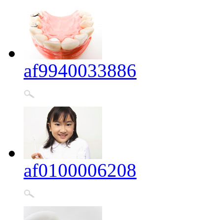
af9940033886
af0100006208