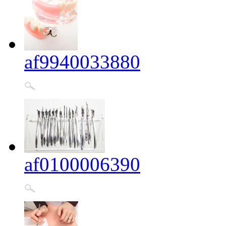
af9940033880
af0100006390