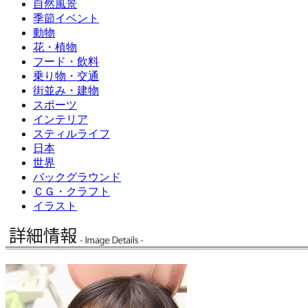
自然風景
季節イベント
動物
花・植物
フード・飲料
乗り物・交通
街並み・建物
スポーツ
インテリア
スティルライフ
日本
世界
バックグラウンド
ＣＧ・クラフト
イラスト