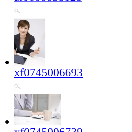
xf0745006693
xf0745006739