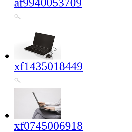
af9940053709
xf1435018449
xf0745006918