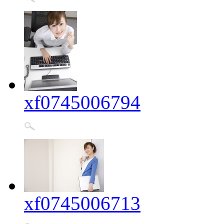
xf0745006794
xf0745006713