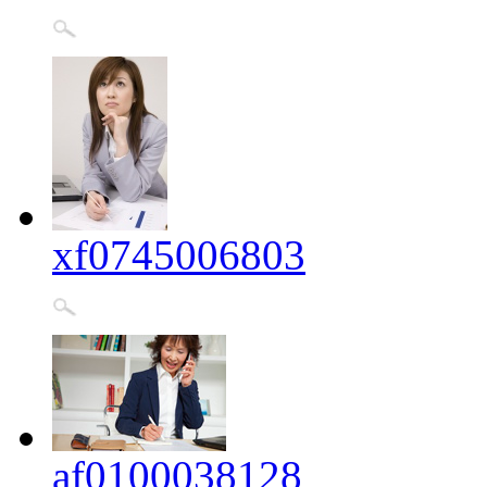
xf0745006803
af0100038128