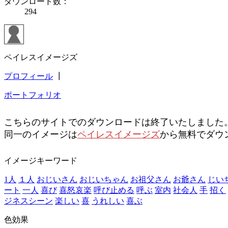
ダウンロード数：
294
ペイレスイメージズ
プロフィール
┃
ポートフォリオ
こちらのサイトでのダウンロードは終了いたしました
同一のイメージは
ペイレスイメージズ
から無料でダウ
イメージキーワード
1人
１人
おじいさん
おじいちゃん
お祖父さん
お爺さん
じい
ート
一人
喜び
喜怒哀楽
呼び止める
呼ぶ
室内
社会人
手
招く
ジネスシーン
楽しい
喜
うれしい
喜ぶ
色効果