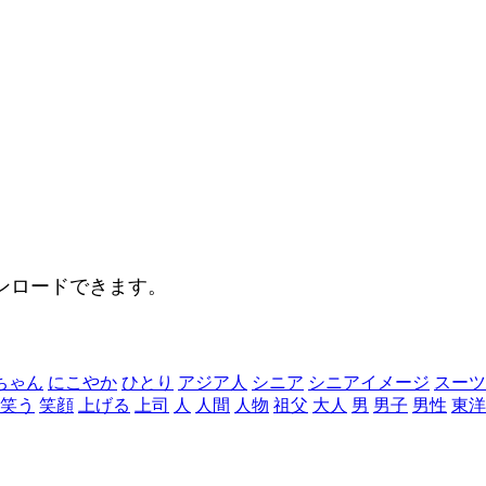
。
ンロードできます。
ちゃん
にこやか
ひとり
アジア人
シニア
シニアイメージ
スーツ
笑う
笑顔
上げる
上司
人
人間
人物
祖父
大人
男
男子
男性
東洋