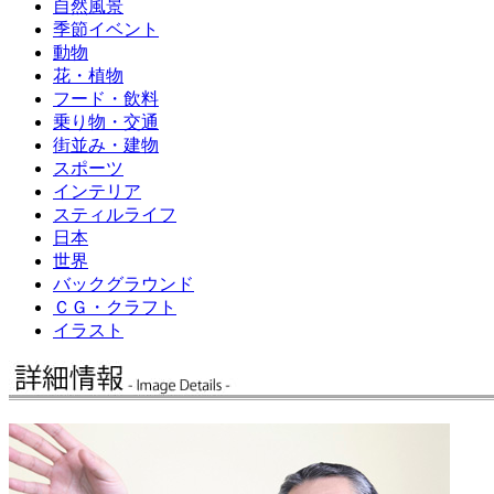
自然風景
季節イベント
動物
花・植物
フード・飲料
乗り物・交通
街並み・建物
スポーツ
インテリア
スティルライフ
日本
世界
バックグラウンド
ＣＧ・クラフト
イラスト