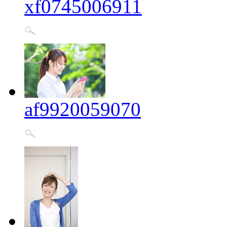
xf0745006911
af9920059070