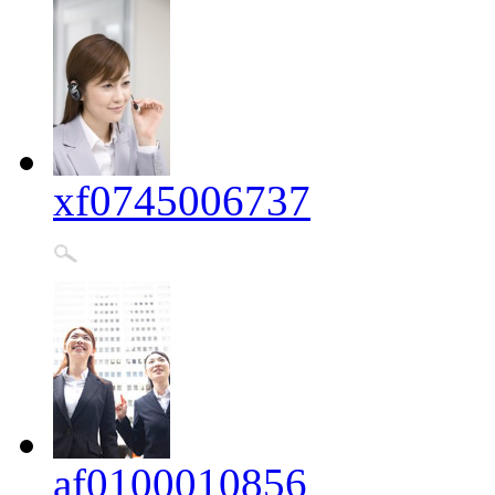
xf0745006737
af0100010856