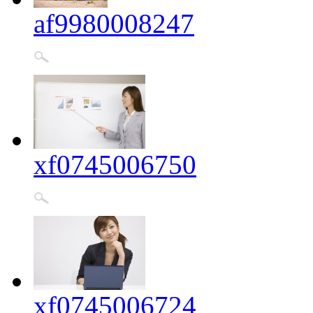
af9980008247
xf0745006750
xf0745006724