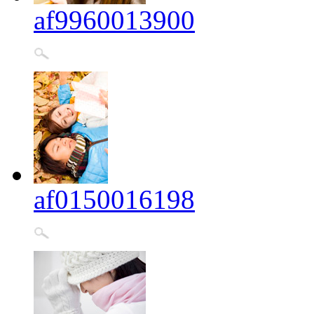
af9960013900
af0150016198