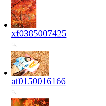
xf0385007425
af0150016166