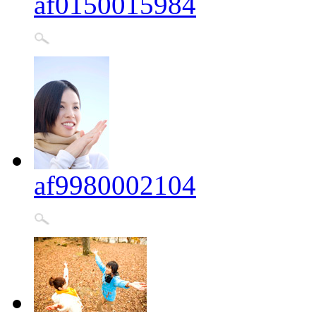
af0150015984
af9980002104