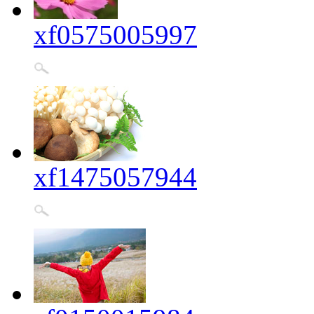
xf0575005997
xf1475057944