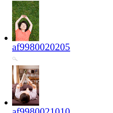
af9980020205
af9980021010