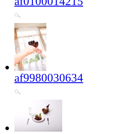
af0100014215
af9980030634