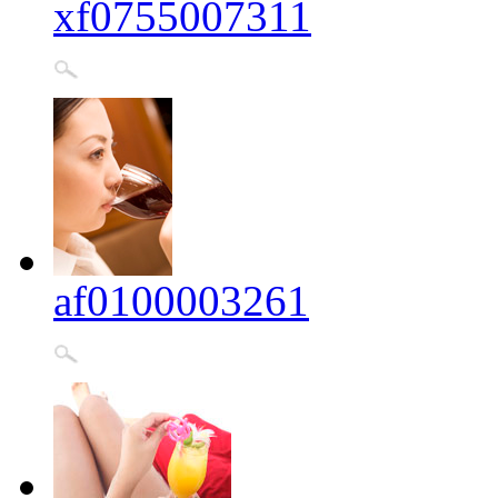
xf0755007311
af0100003261