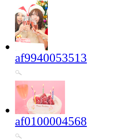
af9940053513
af0100004568