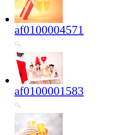
af0100004571
af0100001583