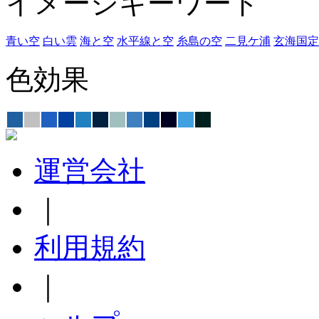
イメージキーワード
青い空
白い雲
海と空
水平線と空
糸島の空
二見ケ浦
玄海国定
色効果
運営会社
｜
利用規約
｜