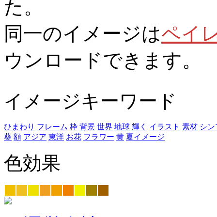
た。
同一のイメージは
ペイ
ウンロードできます。
イメージキーワード
ひまわり
フレーム
枠
背景
世界
地球
輝く
イラスト
素材
シン
葵
額
アジア
東洋
お花
フラワー
黄
夏イメージ
色効果