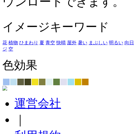
ウンロードできます。
イメージキーワード
花
植物
ひまわり
夏
青空
快晴
屋外
暑い
まぶしい
明るい
向日
ジ
空
色効果
運営会社
｜