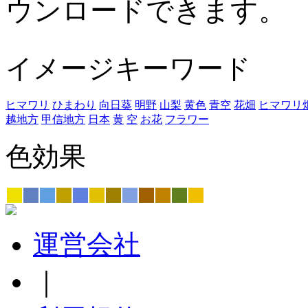
ウンロードできます。
イメージキーワード
ヒマワリ
ひまわり
向日葵
明野
山梨
黄色
青空
花畑
ヒマワリ
越地方
甲信地方
日本
黄
空
お花
フラワー
色効果
運営会社
｜