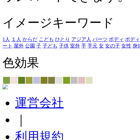
イメージキーワード
1人
１人
からだ
こども
ひとり
アジア人
パーツ
ボディ
ボディ
ート
屋外
公園
子
子ども
子供
室外
手
手元
女
女の子
女性
身
色効果
運営会社
｜
利用規約