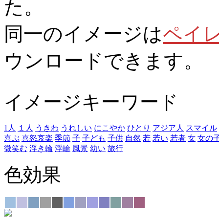
た。
同一のイメージは
ペイ
ウンロードできます。
イメージキーワード
1人
１人
うきわ
うれしい
にこやか
ひとり
アジア人
スマイル
喜ぶ
喜怒哀楽
季節
子
子ども
子供
自然
若
若い
若者
女
女の
微笑む
浮き輪
浮輪
風景
幼い
旅行
色効果