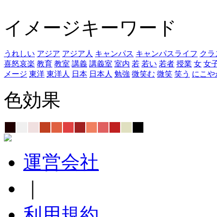
イメージキーワード
うれしい
アジア
アジア人
キャンパス
キャンパスライフ
クラ
喜怒哀楽
教育
教室
講義
講義室
室内
若
若い
若者
授業
女
女
メージ
東洋
東洋人
日本
日本人
勉強
微笑む
微笑
笑う
にこや
色効果
運営会社
｜
利用規約