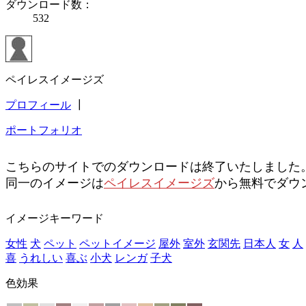
ダウンロード数：
532
ペイレスイメージズ
プロフィール
┃
ポートフォリオ
こちらのサイトでのダウンロードは終了いたしました
同一のイメージは
ペイレスイメージズ
から無料でダウ
イメージキーワード
女性
犬
ペット
ペットイメージ
屋外
室外
玄関先
日本人
女
人
喜
うれしい
喜ぶ
小犬
レンガ
子犬
色効果