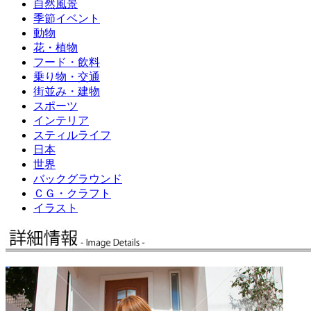
自然風景
季節イベント
動物
花・植物
フード・飲料
乗り物・交通
街並み・建物
スポーツ
インテリア
スティルライフ
日本
世界
バックグラウンド
ＣＧ・クラフト
イラスト