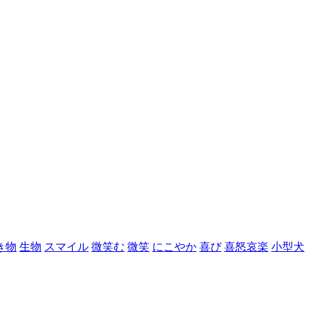
き物
生物
スマイル
微笑む
微笑
にこやか
喜び
喜怒哀楽
小型犬