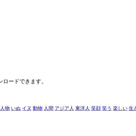
。
ンロードできます。
人物
いぬ
イヌ
動物
人間
アジア人
東洋人
笑顔
笑う
楽しい
生