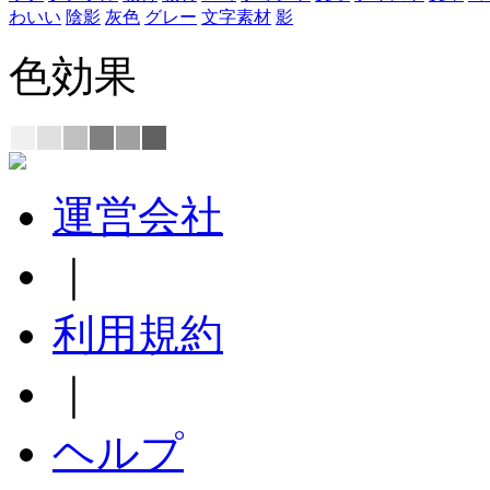
わいい
陰影
灰色
グレー
文字素材
影
色効果
運営会社
｜
利用規約
｜
ヘルプ